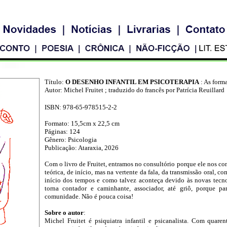
Título:
O DESENHO INFANTIL EM PSICOTERAPIA
: As form
Autor: Michel Fruitet ; traduzido do francês por Patrícia Reuillard
ISBN:
978-65-978515-2-2
Formato: 15,5cm x 22,5 cm
Páginas: 124
Gênero: Psicologia
Publicação: Ataraxia, 2026
Com o livro de Fruitet, entramos no consultório porque ele nos c
teórica, de início, mas na vertente da fala, da transmissão oral,
início dos tempos e como talvez aconteça devido às novas tecnol
torna contador e caminhante, associador, até griô, porque pa
comunidade. Não é pouca coisa!
Sobre o autor
:
Michel Fruitet é psiquiatra infantil e psicanalista. Com quar