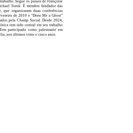
 trabalho. Segue os passos de Françoise
Michael Torok. É membro fundador das
e, que organizaram duas conferências
fevereiro de 2019 e "Draw Me a Ghost"
cados pela Champ Social. Desde 2024,
línica tem sido central em seu trabalho
 Tem participado como palestrante em
ia, nos últimos vinte e cinco anos.