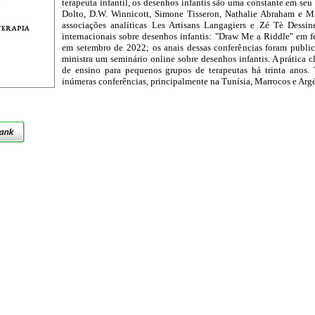
terapeuta infantil, os desenhos infantis são uma constante em seu
Dolto, D.W. Winnicott, Simone Tisseron, Nathalie Abraham e 
associações analíticas Les Artisans Langagiers e Zé Tè Dessin
internacionais sobre desenhos infantis: "Draw Me a Riddle" em 
em setembro de 2022; os anais dessas conferências foram publi
ministra um seminário online sobre desenhos infantis. A prática c
de ensino para pequenos grupos de terapeutas há trinta anos.
inúmeras conferências, principalmente na Tunísia, Marrocos e Argél