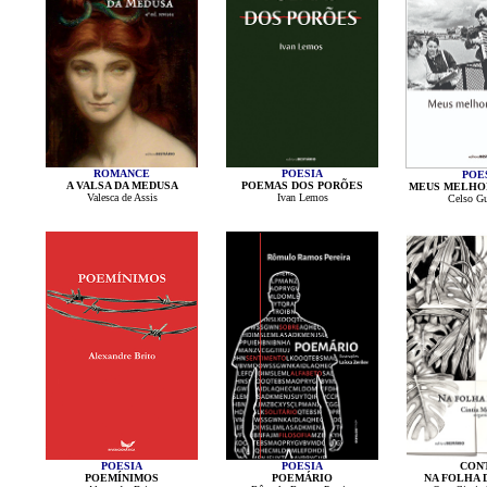
ROMANCE
POESIA
POE
A VALSA DA MEDUSA
POEMAS DOS PORÕES
MEUS MELHO
Valesca de Assis
Ivan Lemos
Celso Gu
POESIA
POESIA
CON
POEMÍNIMOS
POEMÁRIO
NA FOLHA 