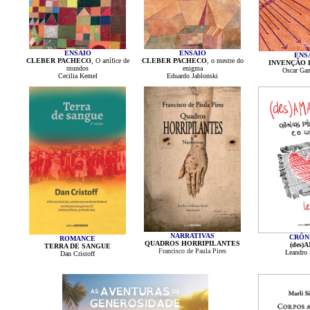
ENSAIO
ENSAIO
ENS
CLEBER PACHECO
, O artífice de
CLEBER PACHECO
, o mestre do
INVENÇÃO 
mundos
enigma
Oscar Ga
Cecilia Kemel
Eduardo Jablonski
NARRATIVAS
CRÔN
ROMANCE
QUADROS HORRIPILANTES
(des)
TERRA DE SANGUE
Francisco de Paula Pires
Leandro 
Dan Cristoff