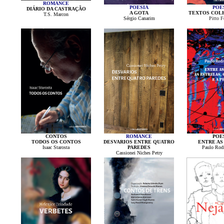
ROMANCE
POESIA
POE
DIÁRIO DA CASTRAÇÃO
A GOTA
TEXTOS COLH
T.S. Marcon
Sérgio Canarim
Pitto Fo
CONTOS
ROMANCE
POE
TODOS OS CONTOS
DESVARIOS ENTRE QUATRO
ENTRE AS 
Isaac Starosta
PAREDES
Paulo Rod
Cassionei Niches Petry