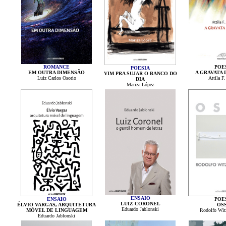
ROMANCE
POE
POESIA
EM OUTRA DIMENSÃO
A GRAVATA 
VIM PRA SUJAR O BANCO DO
Luiz Carlos Osorio
Attila F.
DIA
Mariza López
ENSAIO
ENSAIO
POE
LUIZ CORONEL
ÉLVIO VARGAS, ARQUITETURA
OS
Eduardo Jablonski
MÓVEL DE LINGUAGEM
Rodolfo Witz
Eduardo Jablonski