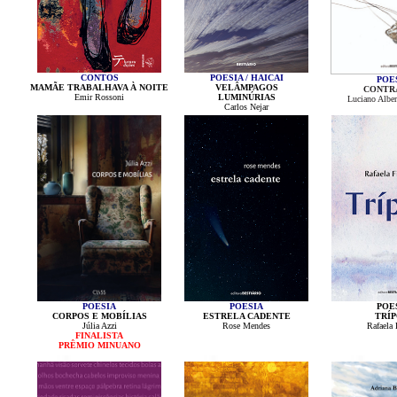
CONTOS
POESIA / HAICAI
POE
MAMÃE TRABALHAVA À NOITE
VELÂMPAGOS
CONTR
Emir Rossoni
LUMINÚRIAS
Luciano Alber
Carlos Nejar
POESIA
POESIA
POE
CORPOS E MOBÍLIAS
ESTRELA CADENTE
TRÍP
Júlia Azzi
Rose Mendes
Rafaela 
FINALISTA
PRÊMIO MINUANO