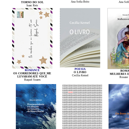
Ana Sofia Brito
Ana Sofi
TORNO DO SOL
Isaac Reis
POESIA
ROMANCE
ROMA
O LIVRO
OS CORREDORES QUE ME
MULHERES E
Cecília Kemel
LEVARAM ATÉ VOCÊ
Rosane 
Raquel Soares