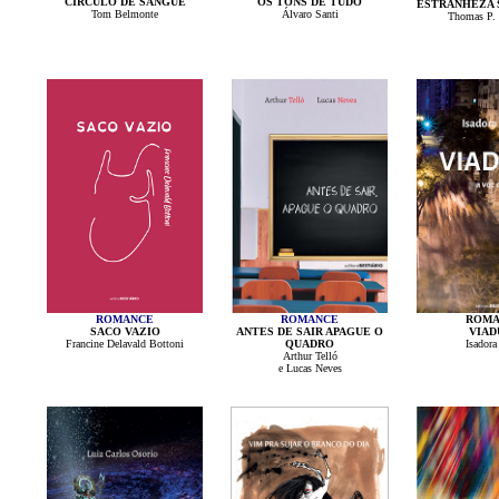
CÍRCULO DE SANGUE
OS TONS DE TUDO
ESTRANHEZA 
Tom Belmonte
Álvaro Santi
Thomas P. 
ROMANCE
ROMANCE
ROMA
SACO VAZIO
ANTES DE SAIR APAGUE O
VIAD
Francine Delavald Bottoni
QUADRO
Isadora
Arthur Telló
e Lucas Neves