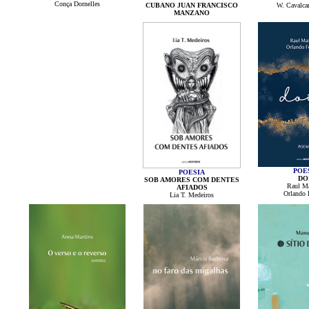
Conça Dornelles
CUBANO JUAN FRANCISCO
W. Cavalca
MANZANO
POE
POESIA
DO
SOB AMORES COM DENTES
Raul M
AFIADOS
Orlando 
Lia T. Medeiros