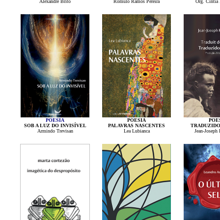
Alexandre Brito
Rômulo Ramos Pereira
Org. Cintia
POESIA
POESIA
POE
SOB A LUZ DO INVISÍVEL
PALAVRAS NASCENTES
TRADUZIDO
Armindo Trevisan
Lea Lubianca
Jean-Joseph 