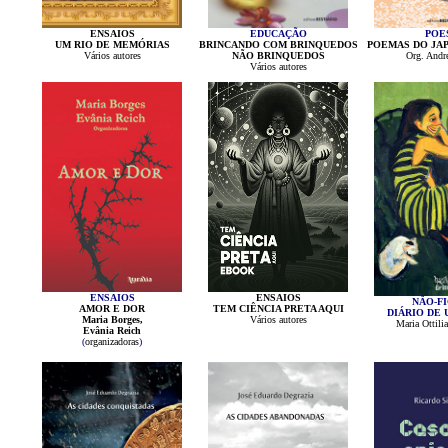
ENSAIOS
EDUCAÇÃO
POE
UM RIO DE MEMÓRIAS
BRINCANDO COM BRINQUEDOS
POEMAS DO JA
Vários autores
NÃO BRINQUEDOS
Org. Andr
Vários autores
ENSAIOS
ENSAIOS
NÃO-F
AMOR E DOR
TEM CIÊNCIA PRETA AQUI
DIÁRIO DE 
Maria Borges,
Vários autores
Maria Ottili
Evânia Reich
(
organizadoras
)