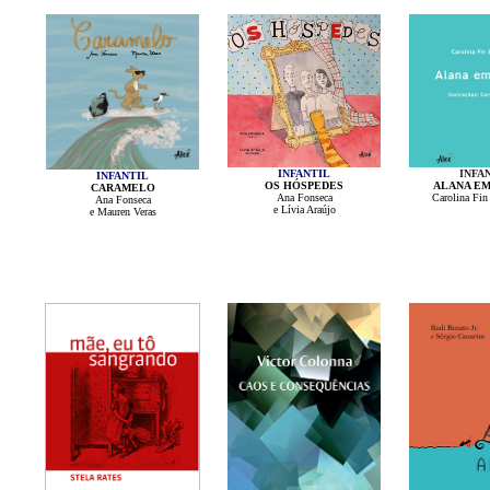
INFANTIL
INFA
INFANTIL
OS HÓSPEDES
ALANA EM
CARAMELO
Ana Fonseca
Carolina Fin
Ana Fonseca
e Lívia Araújo
e Mauren Veras