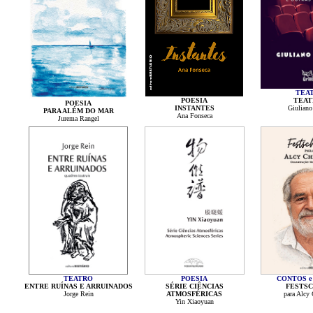
TEA
POESIA
TEAT
POESIA
INSTANTES
Giuliano
PARA ALÉM DO MAR
Ana Fonseca
Jurema Rangel
TEATRO
POESIA
CONTOS e
ENTRE RUÍNAS E ARRUINADOS
SÉRIE CIÊNCIAS
FESTSC
Jorge Rein
ATMOSFÉRICAS
para Alcy
Yin Xiaoyuan