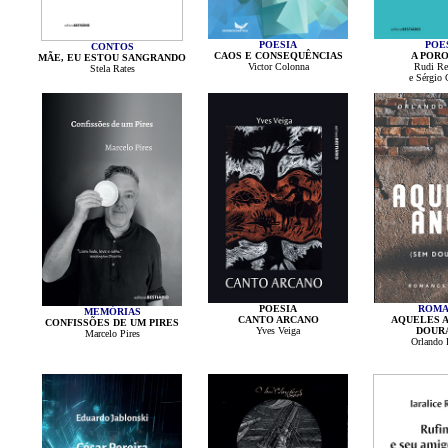
POESIA
POE
CONTOS
CAOS E CONSEQUÊNCIAS
A POR
MÃE, EU ESTOU SANGRANDO
Victor Colonna
Rudi Re
Stela Rates
e Sérgio
POESIA
ROMA
MEMÓRIAS
CANTO ARCANO
AQUELES A
CONFISSÕES DE UM PIRES
Yves Veiga
DOUR
Marcelo Pires
Orlando 