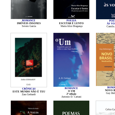
ROMANCE
POESIA
POE
IMÓVEIS INSONES
ESCUTAR É LENTO
ÀS VO
Severo Garcia
Maria Alice Bragança
Camila 
ROMA
ROMANCE
CRÔNICAS
NOVO B
O UM
ESTE MUNDO NÃO È TEU
Guy Hel
2ª edição
Zara Gerhardt
Antonio D. Cattani