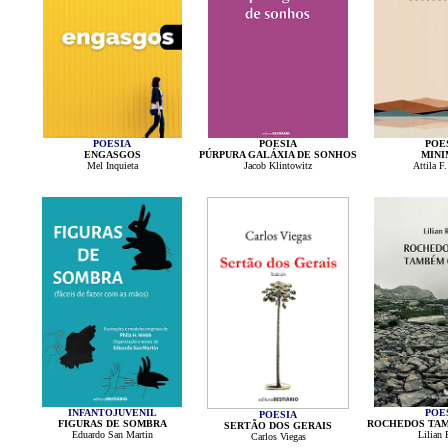
POESIA
POESIA
POE
ENGASGOS
PÚRPURA GALÁXIA DE SONHOS
MINI
Mel Inquieta
Jacob Klintowitz
Attila F.
INFANTOJUVENIL
POE
POESIA
FIGURAS DE SOMBRA
ROCHEDOS TA
SERTÃO DOS GERAIS
Eduardo San Martin
Lilian
Carlos Viegas