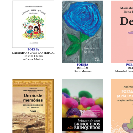
POESIA
CAMINHO SUAVE DO HAICAI
Cristina Chinen
e Carlos Martins
POESIA
POE
BELÉM
DE
Denis Menezes
Marisabel Lehn