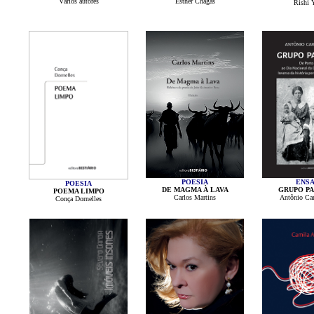
Vários autores
Esther Chagas
Rishi 
POESIA
ENSA
POESIA
DE MAGMA À LAVA
GRUPO P
POEMA LIMPO
Carlos Martins
Antônio Car
Conça Dornelles