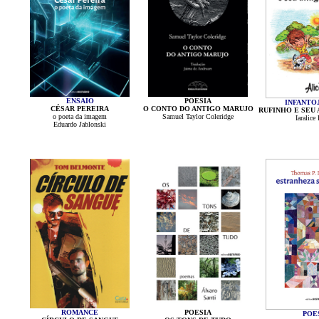
ENSAIO
POESIA
INFANTO
CÉSAR PEREIRA
O CONTO DO ANTIGO MARUJO
RUFINHO E SEU
o poeta da imagem
Samuel Taylor Coleridge
Iaralic
Eduardo Jablonski
ROMANCE
POESIA
POE