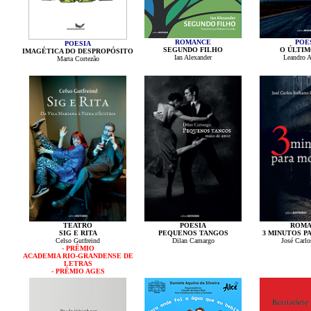
ROMANCE
POE
POESIA
SEGUNDO FILHO
O ÚLTIM
IMAGÉTICA DO DESPROPÓSITO
Ian Alexander
Leandro 
Marta Cortezão
TEATRO
POESIA
ROMA
SIG E RITA
PEQUENOS TANGOS
3 MINUTOS P
Celso Gutfreind
Dilan Camargo
José Carlo
- PRÊMIO
ACADEMIA RIO-GRANDENSE DE
LETRAS
- PRÊMIO AGES