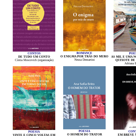
ROMANCE
CONTOS
POE
O ENIGMA POR TRÁS DO MURO
DE TUDO UM CONTO
AS MIL E UMA 
Neusa Demartini
Cíntia Moscovich (organização)
QUIXOTE DE
Adriana 
POESIA
CON
POESIA
O HOMEM DO TRATOR
EM BREVE 
VINTE E CINCO VOLTAS EM