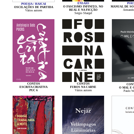
ENSAIO
POE
POESIA / HAICAI
O FASCISMO INFINITO, NO
MANUAL DE SO
OSCILAÇÕES DE PARTIDA
REAL E NA FICÇÃO
Armando
Vários autores
Sergio Shargel
CONTOS
CONTOS
CON
ESCRITA CRIATIVA
FUROS NA CARNE
O MAL E 
PUC 6
Vários autores
Paulo W