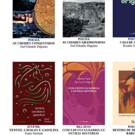
POESIA
POE
POESIA
AS CIDADES A|BANDONADAS
CASA DE 
AS CIDADES CONQUSTADAS
José Eduardo Degrazia
Ricardo S
José Eduardo Degrazia
JUVENIL
RELATOS
POE
VENTOS, CAVALOS E GASOLINA
COM A BESTA NA BARRIGA E
DENTRO DE MI
Paulo Strelzuk
OUTRAS HISTÓRIAS
BARU