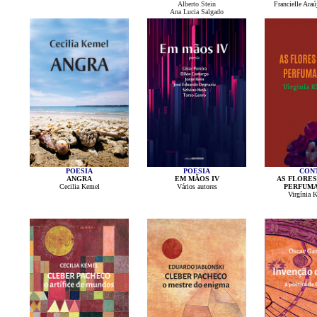
Alberto Stein
Francielle Ara
Ana Lucia Salgado
POESIA
POESIA
CON
ANGRA
EM MÃOS IV
AS FLORES
Cecilia Kemel
Vários autores
PERFUMA
Virgínia 