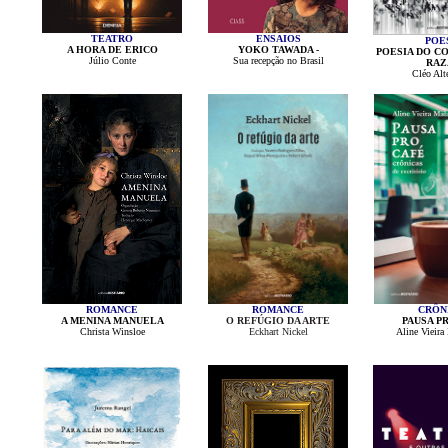
TEATRO
ENSAIOS
POE
A HORA DE ERICO
YOKO TAWADA -
POESIA DO C
Júlio Conte
Sua recepção no Brasil
RAZ
Cléo Alt
ROMANCE
ROMANCE
CRÔN
A MENINA MANUELA
O REFÚGIO DA ARTE
PAUSA P
Christa Winsloe
Eckhart Nickel
Aline Vieira