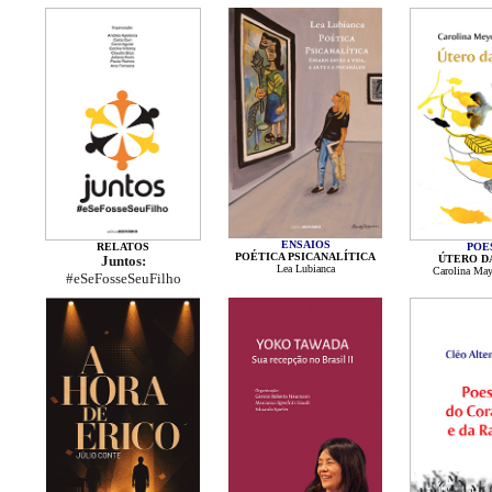
ENSAIOS
RELATOS
POE
POÉTICA PSICANALÍTICA
Juntos:
ÚTERO D
Lea Lubianca
Carolina May
#eSeFosseSeuFilho