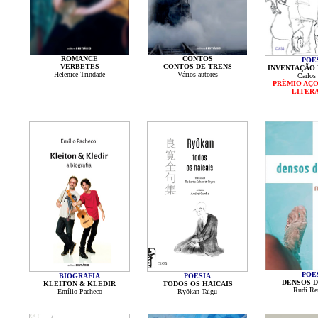
ROMANCE
CONTOS
POE
VERBETES
CONTOS DE TRENS
INVENTAÇÃO 
Helenice Trindade
Vários autores
Carlos
PRÊMIO AÇO
LITER
POE
BIOGRAFIA
POESIA
DENSOS D
KLEITON & KLEDIR
TODOS OS HAICAIS
Rudi Ren
Emílio Pacheco
Ryōkan Taigu